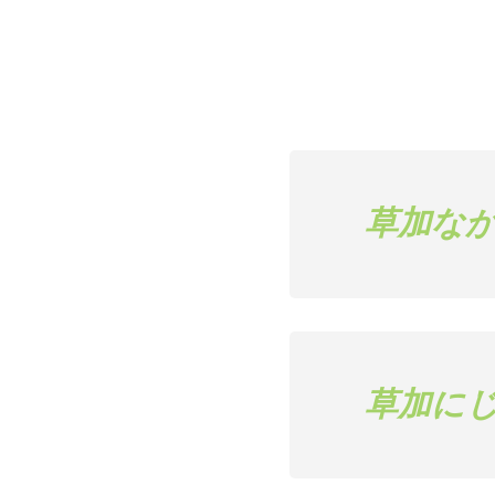
草加な
草加に