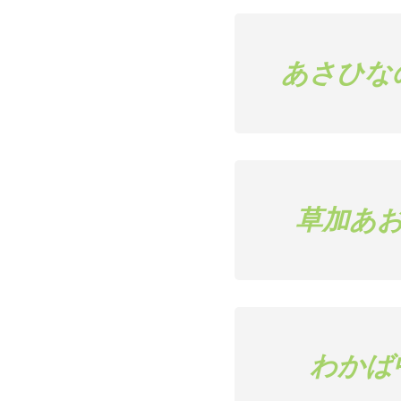
あさひな
草加あ
わかば