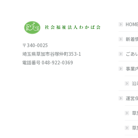
HOM
新着
〒340-0025
埼玉県草加市谷塚仲町353-1
ごあ
電話番号 048-922-0369
事業
沿
運営
草
草