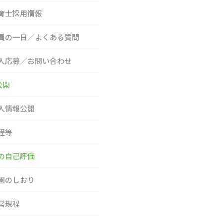
育士採用情報
員の一日／よくある質問
人応募／お問い合わせ
公開
人情報公開
程等
の自己評価
園のしおり
営規程