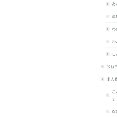
あ
草
わ
わ
し
公益
求人
こ
す
保