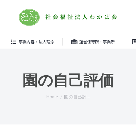
報
ごあいさつ
事業内容・法人理念
運営保育所・
事業内容・法人理念
運営保育所・事業所
園の自己評価
You are here:
Home
園の自己評…