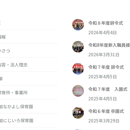
E
令和８年度辞令式
2026年4月4日
情報
令和8年度新入職員
いさつ
2026年3月31日
内容・法人理念
令和７年度 辞令式
2025年4月5日
革
令和７年度 入園式
保育所・事業所
2025年4月5日
加なかよし保育園
令和６年度 卒園式
加にじいろ保育園
2025年3月29日