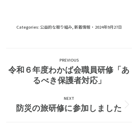
Categories:
公益的な取り組み
,
新着情報
2024年9月27日
Post
PREVIOUS
navigation
令和６年度わかば会職員研修「あ
Previous
るべき保護者対応」
post:
NEXT
Next
防災の旅研修に参加しました
post: