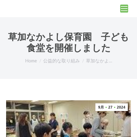
草加なかよし保育園 子ども
食堂を開催しました
You are here:
Home
公益的な取り組み
草加なかよ…
9月
27
2024